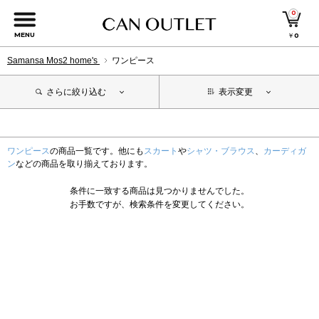
0
MENU
￥
0
Samansa Mos2 home's
ワンピース
さらに絞り込む
表示変更
ワンピース
の商品一覧です。他にも
スカート
や
シャツ・ブラウス
、
カーディガ
ン
などの商品を取り揃えております。
条件に一致する商品は見つかりませんでした。
お手数ですが、検索条件を変更してください。