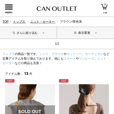
0
MENU
￥
0
TOP
トップス
ニット・セーター
ブラウン/茶色系
さらに絞り込む
表示変更
1/1
トップス
の商品一覧です。
シャツ・ブラウス
や
カットソー
、
カーディガン
など
定番アイテムを取り揃えております。他にも
スカート
や
ワンピース
、
ニット・
セーター
などの商品も充実！
13
アイテム数：
件
SALE
SALE
SOLD OUT