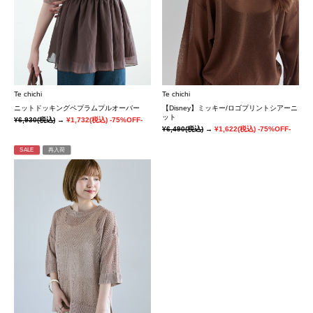
Te chichi
Te chichi
ニットドッキングペプラムプルオーバー
【Disney】ミッキー/ロゴプリントシアーニ
ット
¥6,930
(税込)
→
¥1,732
(税込)
-75%OFF-
¥6,490
(税込)
→
¥1,622
(税込)
-75%OFF-
SALE
再入荷