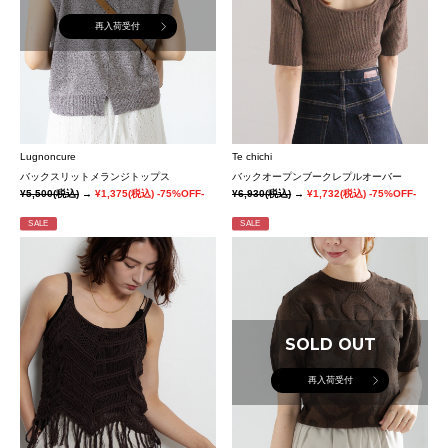
再入荷受付
Lugnoncure
Te chichi
バックスリットメランジトップス
バックオープンブークレプルオーバー
¥5,500
(税込)
→
¥1,375
(税込)
-75%OFF-
¥6,930
(税込)
→
¥1,732
(税込)
-75%OFF-
SALE
SALE
SOLD OUT
再入荷受付