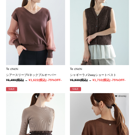
Te chichi
Te chichi
シアースリーブVネックプルオーバー
シャギーラメ2wayショートベスト
¥6,490
(税込)
→
¥1,622
(税込)
-75%OFF-
¥6,930
(税込)
→
¥1,732
(税込)
-75%OFF-
SALE
SALE