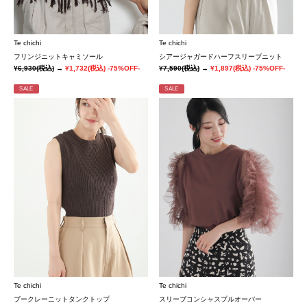
Te chichi
Te chichi
フリンジニットキャミソール
シアージャガードハーフスリーブニット
¥6,930
(税込)
→
¥1,732
(税込)
-75%OFF-
¥7,590
(税込)
→
¥1,897
(税込)
-75%OFF-
SALE
SALE
Te chichi
Te chichi
ブークレーニットタンクトップ
スリーブコンシャスプルオーバー