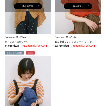
再入荷受付
再入荷受付
Samansa Mos2 blue
Samansa Mos2 blue
裾ドロスト楊柳シャツ
ロゴ刺繍フレンチスリーブTシャツ
¥4,950
(税込)
→
¥1,237
(税込)
-75%OFF-
¥2,750
(税込)
→
¥687
(税込)
-75%OFF-
タイムセール対象
SALE