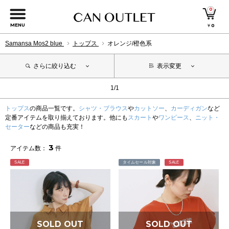
0
MENU
￥
0
Samansa Mos2 blue
トップス
オレンジ/橙色系
さらに絞り込む
表示変更
1/1
トップス
の商品一覧です。
シャツ・ブラウス
や
カットソー
、
カーディガン
など
定番アイテムを取り揃えております。他にも
スカート
や
ワンピース
、
ニット・
セーター
などの商品も充実！
3
アイテム数：
件
SALE
タイムセール対象
SALE
SOLD OUT
SOLD OUT