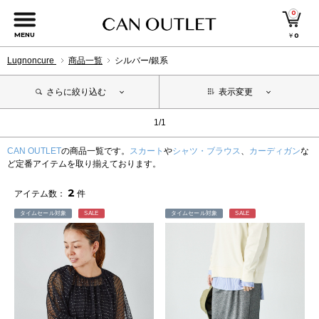
0
MENU
￥
0
Lugnoncure
商品一覧
シルバー/銀系
さらに絞り込む
表示変更
1/1
CAN OUTLET
の商品一覧です。
スカート
や
シャツ・ブラウス
、
カーディガン
な
ど定番アイテムを取り揃えております。
2
アイテム数：
件
タイムセール対象
SALE
タイムセール対象
SALE