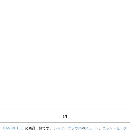
1/1
CAN OUTLET
の商品一覧です。
シャツ・ブラウス
や
スカート
、
ニット・セータ