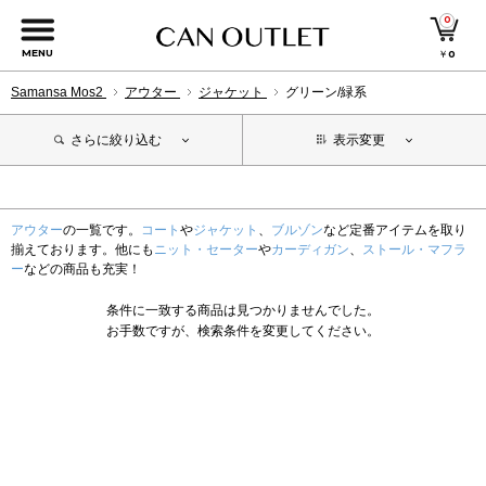
0
MENU
￥
0
Samansa Mos2
アウター
ジャケット
グリーン/緑系
さらに絞り込む
表示変更
アウター
の一覧です。
コート
や
ジャケット
、
ブルゾン
など定番アイテムを取り
揃えております。他にも
ニット・セーター
や
カーディガン
、
ストール・マフラ
ー
などの商品も充実！
条件に一致する商品は見つかりませんでした。
お手数ですが、検索条件を変更してください。