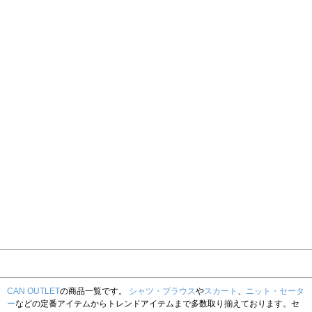
CAN OUTLET
の商品一覧です。
シャツ・ブラウス
や
スカート
、
ニット・セータ
ー
などの定番アイテムからトレンドアイテムまで多数取り揃えております。セ